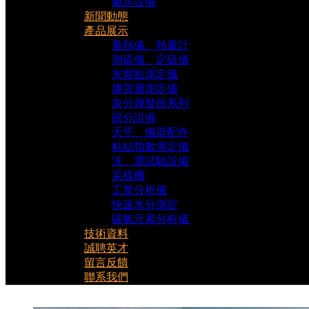
廠房設備
新聞動態
產品展示
量熱儀、熱量計
測硫儀、定硫儀
灰熔點測定儀
膠質層測定儀
灰分揮發份系列
篩分設備
天平、儀器配件
粘結指數測定儀
洗、選試驗設備
采樣機
工業分析儀
快速水分測定
碳氫元素分析儀
技術資料
誠聘英才
留言反饋
聯系我們