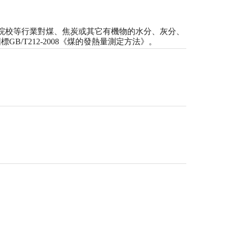
研院校等行業對煤、焦炭或其它有機物的水分、灰分、
T212-2008《煤的發熱量測定方法》。