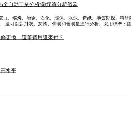
-6全自動工業分析儀|煤質分析儀器
于電力、煤炭、冶金、石化、環保、水泥、造紙、地質勘探、科
還可以對飛灰、灰渣、焦炭和含炭量進行分析。采用標準：國標GB/
維修更換，這筆費用誰來付？
向高水平